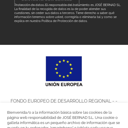
Protección de datos: El responsable del tratamiento es JOSÉ BERNAD SL.
La finalidad de la recogida de datos es la de poder atender sus
cuestiones, sin ceder sus datos a terceros. Tiene derecho a saber qué
información tenemos sobre usted, corregirla o eliminarla tal y como se
explica en nuestra
Política de Protección de datos
.
FONDO EUROPEO DE DESARROLLO REGIONAL - -
UNA MANERA DE HACER EUROPA
Bienvenida/o a la información básica sobre las cookies de la
José Bernad, S.L. en el marco del Programa de Iniciación a la
página web responsabilidad de JOSÉ BERNAD S.L. Una cookie o
galleta informática es un pequeño archivo de información que se
Exportación ICEX Next, ha contado con el apoyo de ICEX y con la
guarda en tu ordenador, “smartphone” o tableta cada vez que