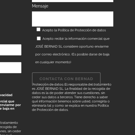
Mensaje
Acepto la
Política de Protección de datos
Acepto recibir la información comercial que
JOSÉ BERNAD SL considere oportuno enviarme
por correo electrónico. (Es posible darse de baja
en cualquier momento)
Protección de datos: El responsable del tratamiento
es JOSÉ BERNAD SL. La finalidad de la recogida de
datos es la de poder atender sus cuestiones, sin
ivacidad
ceder sus datos a terceros. Tiene derecho a saber
rcial que
qué información tenemos sobre usted, corregirla o
enviarme por
eliminarla tal y como se explica en nuestra
Política
de baja en
de Protección de datos
.
 tratamiento
recogida de
nes, sin ceder