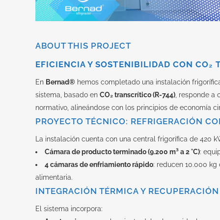
ABOUT THIS PROJECT
EFICIENCIA Y SOSTENIBILIDAD CON CO₂
En
Bernad®
hemos completado una instalación frigorífica
sistema, basado en
CO₂ transcrítico (R-744)
, responde a c
normativo, alineándose con los principios de economía cir
PROYECTO TÉCNICO: REFRIGERACIÓN CO
La instalación cuenta con una central frigorífica de 420 k
Cámara de producto terminado (9.200 m³ a 2 °C)
: equi
4 cámaras de enfriamiento rápido
: reducen 10.000 kg 
alimentaria.
INTEGRACIÓN TÉRMICA Y RECUPERACIÓN
El sistema incorpora: