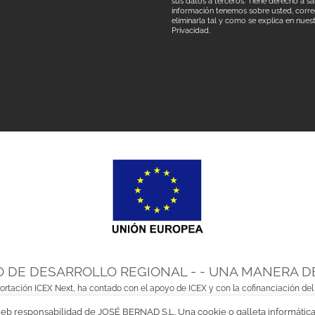
sus datos a terceros. Tiene derecho a s
información tenemos sobre usted, correg
eliminarla tal y como se explica en nues
Privacidad.
 DE DESARROLLO REGIONAL - - UNA MANERA D
portación ICEX Next, ha contado con el apoyo de ICEX y con la cofinanciación del
desarrollo internacional de la empresa y de su entorno
web responsabilidad de JOSÉ BERNAD S.L. Una cookie o galleta informática