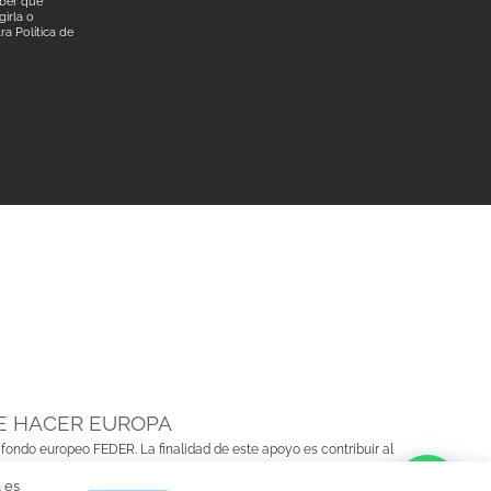
aber qué
irla o
tra
Política de
E HACER EUROPA
 fondo europeo FEDER. La finalidad de este apoyo es contribuir al
 es