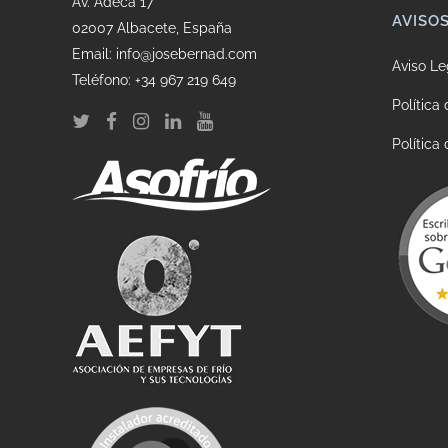
Av. Adeca 17
AVISO
02007 Albacete, España
Email: info@josebernad.com
Aviso Le
Teléfono: +34 967 219 649
Política
Política