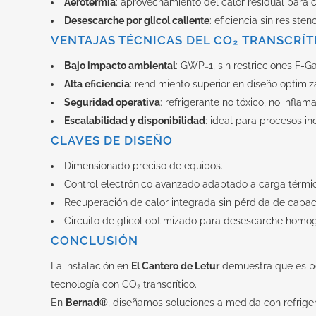
Aerotermia
: aprovechamiento del calor residual para cl
Desescarche por glicol caliente
: eficiencia sin resiste
VENTAJAS TÉCNICAS DEL CO₂ TRANSCRÍT
Bajo impacto ambiental
: GWP=1, sin restricciones F-Ga
Alta eficiencia
: rendimiento superior en diseño optimiz
Seguridad operativa
: refrigerante no tóxico, no inflam
Escalabilidad y disponibilidad
: ideal para procesos in
CLAVES DE DISEÑO
Dimensionado preciso de equipos.
Control electrónico avanzado adaptado a carga térmic
Recuperación de calor integrada sin pérdida de capacid
Circuito de glicol optimizado para desescarche homo
CONCLUSIÓN
La instalación en
El Cantero de Letur
demuestra que es pos
tecnología con CO₂ transcrítico.
En
Bernad®
, diseñamos soluciones a medida con refriger