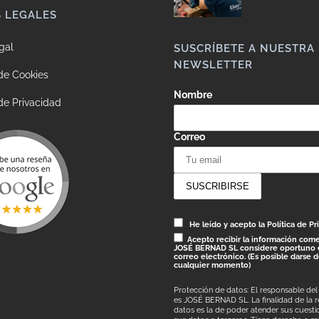
S LEGALES
gal
SUSCRÍBETE A NUESTRA
NEWSLETTER
 de Cookies
Nombre
 de Privacidad
Correo
He leído y acepto la Política de Pr
Acepto recibir la información come
JOSÉ BERNAD SL considere oportuno 
correo electrónico. (Es posible darse 
cualquier momento)
Protección de datos: El responsable del
es JOSÉ BERNAD SL. La finalidad de la 
datos es la de poder atender sus cuestio