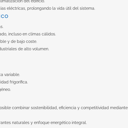
imatización del edificio.
ncias eléctricas, prolongando la vida útil del sistema.
ICO
s.
ado, incluso en climas cálidos.
able y de bajo coste.
dustriales de alto volumen.
a variable.
ad frigorífica.
géneo.
ible combinar sostenibilidad, eficiencia y competitividad mediante
antes naturales y enfoque energético integral.