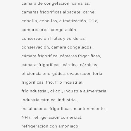
camara de congelacion
camaras
camaras frigorificas albacete
carne
cebolla
cebollas
climatización
CO2
compresores
congelación
conservacion frutas y verduras
conservación
cámara congelados
cámara frigorífica
cámaras frigoríficas
cámarasfrigoríficas
cárnica
cárnicas
eficiencia energética
evaporador
feria
frigoríficas
frío
frío industrial
fríoindustrial
glicol
industria alimentaria
industria cárnica
industrial
instalaciones frigorificas
mantenimiento
NH3
refrigeracion comercial
refrigeracion con amoniaco