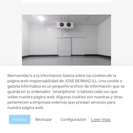
Bienvenida/o a la información básica sobre las cookies de la
página web responsabilidad de JOSÉ BERNAD S.L. Una cookie o
galleta informática es un pequeño archivo de información que se
MERCAMADRID
guarda en tu ordenador, “smartphone” o tableta cada vez que
visitas nuestra página web. Algunas cookies son nuestras y otras
Bernad® refrigeración concluye con
pertenecen a empresas externas que prestan servicios para
éxito unas nuevas instalaciones de frío
nuestra página web.
realizadas en Mercamadrid. Dichas
Leer más
Aceptar
Rechazar
Configuración
instalaciones frigoríficas han sido
destinadas a la logística de frutas y