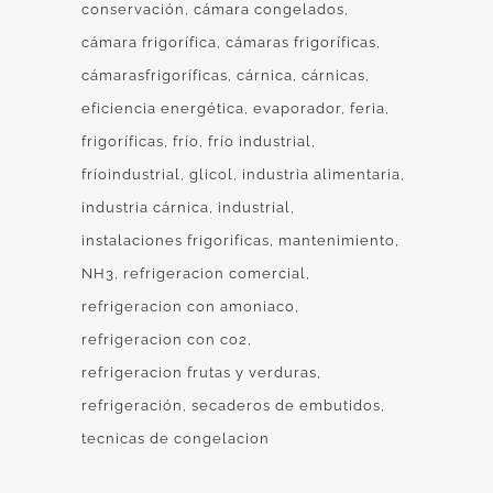
conservación
cámara congelados
cámara frigorífica
cámaras frigoríficas
cámarasfrigoríficas
cárnica
cárnicas
eficiencia energética
evaporador
feria
frigoríficas
frío
frío industrial
fríoindustrial
glicol
industria alimentaria
industria cárnica
industrial
instalaciones frigorificas
mantenimiento
NH3
refrigeracion comercial
refrigeracion con amoniaco
refrigeracion con co2
refrigeracion frutas y verduras
refrigeración
secaderos de embutidos
tecnicas de congelacion