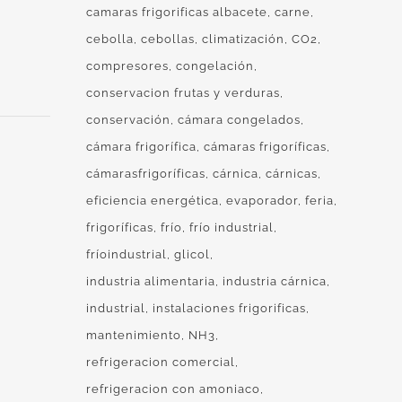
camaras frigorificas albacete
carne
cebolla
cebollas
climatización
CO2
compresores
congelación
conservacion frutas y verduras
conservación
cámara congelados
cámara frigorífica
cámaras frigoríficas
cámarasfrigoríficas
cárnica
cárnicas
eficiencia energética
evaporador
feria
frigoríficas
frío
frío industrial
fríoindustrial
glicol
industria alimentaria
industria cárnica
industrial
instalaciones frigorificas
mantenimiento
NH3
refrigeracion comercial
refrigeracion con amoniaco