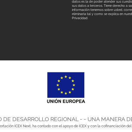
datos es la de poder atender sus cuestio
sus datos a terceros. Tiene derecho a s
información tenemos sobre usted, correg
eliminarla tal y como se explica en nues
Privacidad.
 DE DESARROLLO REGIONAL - - UNA MANERA D
portación ICEX Next, ha contado con el apoyo de ICEX y con la cofinanciación del