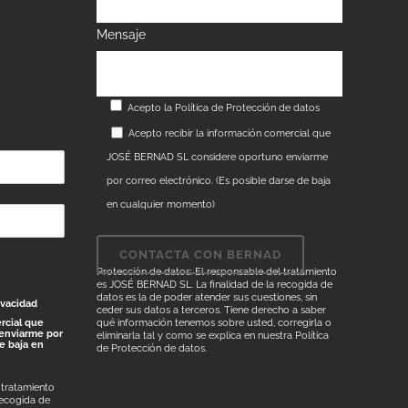
Mensaje
Acepto la
Política de Protección de datos
Acepto recibir la información comercial que
JOSÉ BERNAD SL considere oportuno enviarme
por correo electrónico. (Es posible darse de baja
en cualquier momento)
Protección de datos: El responsable del tratamiento
es JOSÉ BERNAD SL. La finalidad de la recogida de
datos es la de poder atender sus cuestiones, sin
ivacidad
ceder sus datos a terceros. Tiene derecho a saber
rcial que
qué información tenemos sobre usted, corregirla o
enviarme por
eliminarla tal y como se explica en nuestra
Política
de baja en
de Protección de datos
.
 tratamiento
recogida de