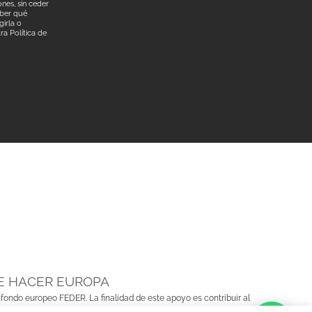
nes, sin ceder
aber qué
irla o
tra
Política de
E HACER EUROPA
 fondo europeo FEDER. La finalidad de este apoyo es contribuir al