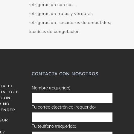
refrigeracion con co2
refrigeracion frutas y verduras
refrigeración
secaderos de embutidos
tecnicas de congelacion
CONTACTA CON NOSOTROS
OR: EL
Nombre (requerido)
UAL QUE
CIÓN
A NO
Tu correo electrónico (requerido)
PENDER
SOR
Tu teléfono (requerido)
E?