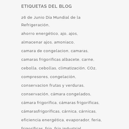
ETIQUETAS DEL BLOG
26 de Junio Día Mundial de la
Refrigeración
ahorro energético
ajo
ajos
almacenar ajos
amoniaco
camara de congelacion
camaras
camaras frigorificas albacete
carne
cebolla
cebollas
climatización
CO2
compresores
congelación
conservacion frutas y verduras
conservación
cámara congelados
cámara frigorífica
cámaras frigoríficas
cámarasfrigoríficas
cárnica
cárnicas
eficiencia energética
evaporador
feria
frigoríficas
frío
frío industrial