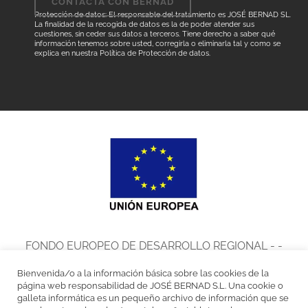
Protección de datos: El responsable del tratamiento es JOSÉ BERNAD SL.
La finalidad de la recogida de datos es la de poder atender sus
cuestiones, sin ceder sus datos a terceros. Tiene derecho a saber qué
información tenemos sobre usted, corregirla o eliminarla tal y como se
explica en nuestra
Política de Protección de datos
.
FONDO EUROPEO DE DESARROLLO REGIONAL - -
UNA MANERA DE HACER EUROPA
Bienvenida/o a la información básica sobre las cookies de la
José Bernad, S.L. en el marco del Programa de Iniciación a la
página web responsabilidad de JOSÉ BERNAD S.L. Una cookie o
galleta informática es un pequeño archivo de información que se
Exportación ICEX Next, ha contado con el apoyo de ICEX y con la