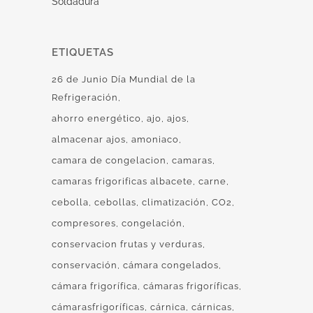
Soldadura
ETIQUETAS
26 de Junio Día Mundial de la
Refrigeración
ahorro energético
ajo
ajos
almacenar ajos
amoniaco
camara de congelacion
camaras
camaras frigorificas albacete
carne
cebolla
cebollas
climatización
CO2
compresores
congelación
conservacion frutas y verduras
conservación
cámara congelados
cámara frigorífica
cámaras frigoríficas
cámarasfrigoríficas
cárnica
cárnicas