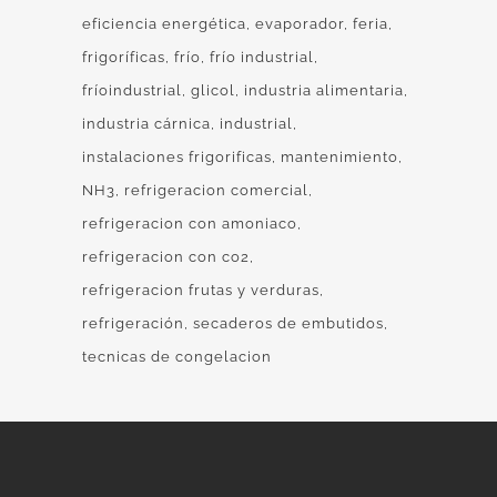
eficiencia energética
evaporador
feria
frigoríficas
frío
frío industrial
fríoindustrial
glicol
industria alimentaria
industria cárnica
industrial
instalaciones frigorificas
mantenimiento
NH3
refrigeracion comercial
refrigeracion con amoniaco
refrigeracion con co2
refrigeracion frutas y verduras
refrigeración
secaderos de embutidos
tecnicas de congelacion