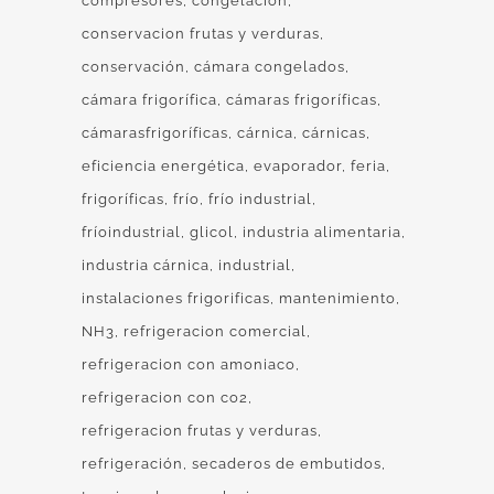
compresores
congelación
conservacion frutas y verduras
conservación
cámara congelados
cámara frigorífica
cámaras frigoríficas
cámarasfrigoríficas
cárnica
cárnicas
eficiencia energética
evaporador
feria
frigoríficas
frío
frío industrial
fríoindustrial
glicol
industria alimentaria
industria cárnica
industrial
instalaciones frigorificas
mantenimiento
NH3
refrigeracion comercial
refrigeracion con amoniaco
refrigeracion con co2
refrigeracion frutas y verduras
refrigeración
secaderos de embutidos