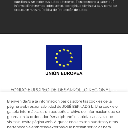
cuestiones, sin ceder sus datos a terceros. Tiene derecho a saber qué
información tenemos sobre usted, corregirla o eliminarla tal y como se
explica en nuestra
Política de Protección de datos
.
FONDO EUROPEO DE DESARROLLO REGIONAL - -
UNA MANERA DE HACER EUROPA
Bienvenida/o a la información básica sobre las cookies de la
José Bernad, S.L. en el marco del Programa de Iniciación a la
página web responsabilidad de JOSÉ BERNAD S.L. Una cookie o
galleta informática es un pequeño archivo de información que se
Exportación ICEX Next, ha contado con el apoyo de ICEX y con la
guarda en tu ordenador, “smartphone” o tableta cada vez que
visitas nuestra página web. Algunas cookies son nuestras y otras
cofinanciación del fondo europeo FEDER. La finalidad de este apoyo es
pertenecen a empresas externas que prestan servicios para