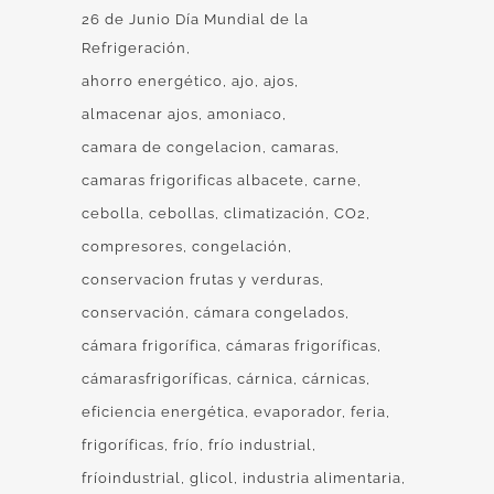
26 de Junio Día Mundial de la
Refrigeración
ahorro energético
ajo
ajos
almacenar ajos
amoniaco
camara de congelacion
camaras
camaras frigorificas albacete
carne
cebolla
cebollas
climatización
CO2
compresores
congelación
conservacion frutas y verduras
conservación
cámara congelados
cámara frigorífica
cámaras frigoríficas
cámarasfrigoríficas
cárnica
cárnicas
eficiencia energética
evaporador
feria
frigoríficas
frío
frío industrial
fríoindustrial
glicol
industria alimentaria