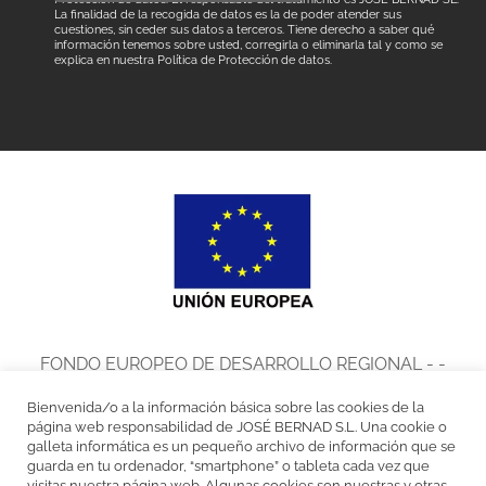
La finalidad de la recogida de datos es la de poder atender sus
cuestiones, sin ceder sus datos a terceros. Tiene derecho a saber qué
información tenemos sobre usted, corregirla o eliminarla tal y como se
explica en nuestra
Política de Protección de datos
.
FONDO EUROPEO DE DESARROLLO REGIONAL - -
UNA MANERA DE HACER EUROPA
Bienvenida/o a la información básica sobre las cookies de la
José Bernad, S.L. en el marco del Programa de Iniciación a la
página web responsabilidad de JOSÉ BERNAD S.L. Una cookie o
galleta informática es un pequeño archivo de información que se
Exportación ICEX Next, ha contado con el apoyo de ICEX y con la
guarda en tu ordenador, “smartphone” o tableta cada vez que
visitas nuestra página web. Algunas cookies son nuestras y otras