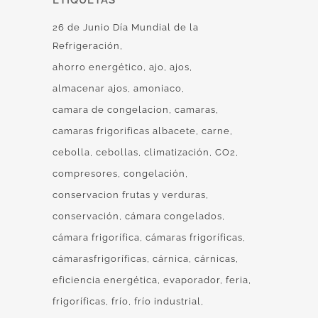
26 de Junio Día Mundial de la
Refrigeración
ahorro energético
ajo
ajos
almacenar ajos
amoniaco
camara de congelacion
camaras
camaras frigorificas albacete
carne
cebolla
cebollas
climatización
CO2
compresores
congelación
conservacion frutas y verduras
conservación
cámara congelados
cámara frigorífica
cámaras frigoríficas
cámarasfrigoríficas
cárnica
cárnicas
eficiencia energética
evaporador
feria
frigoríficas
frío
frío industrial