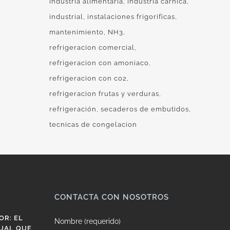
industria alimentaria
industria cárnica
industrial
instalaciones frigorificas
mantenimiento
NH3
refrigeracion comercial
refrigeracion con amoniaco
refrigeracion con co2
refrigeracion frutas y verduras
refrigeración
secaderos de embutidos
tecnicas de congelacion
CONTACTA CON NOSOTROS
OR: EL
Nombre (requerido)
UAL QUE