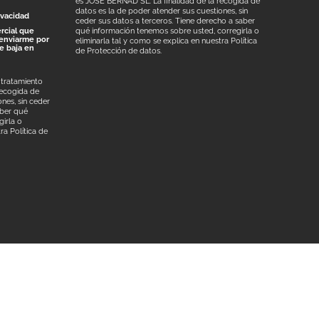
es JOSÉ BERNAD SL. La finalidad de la recogida de
datos es la de poder atender sus cuestiones, sin
ivacidad
ceder sus datos a terceros. Tiene derecho a saber
rcial que
qué información tenemos sobre usted, corregirla o
enviarme por
eliminarla tal y como se explica en nuestra
Política
de baja en
de Protección de datos
.
 tratamiento
recogida de
nes, sin ceder
aber qué
irla o
tra
Política de