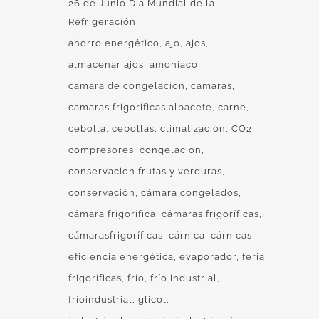
26 de Junio Día Mundial de la
Refrigeración
ahorro energético
ajo
ajos
almacenar ajos
amoniaco
camara de congelacion
camaras
camaras frigorificas albacete
carne
cebolla
cebollas
climatización
CO2
compresores
congelación
conservacion frutas y verduras
conservación
cámara congelados
cámara frigorífica
cámaras frigoríficas
cámarasfrigoríficas
cárnica
cárnicas
eficiencia energética
evaporador
feria
frigoríficas
frío
frío industrial
fríoindustrial
glicol