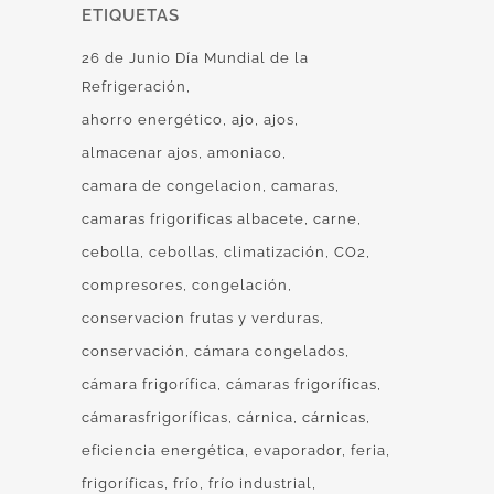
ETIQUETAS
26 de Junio Día Mundial de la
Refrigeración
ahorro energético
ajo
ajos
almacenar ajos
amoniaco
camara de congelacion
camaras
camaras frigorificas albacete
carne
cebolla
cebollas
climatización
CO2
compresores
congelación
conservacion frutas y verduras
conservación
cámara congelados
cámara frigorífica
cámaras frigoríficas
cámarasfrigoríficas
cárnica
cárnicas
eficiencia energética
evaporador
feria
frigoríficas
frío
frío industrial