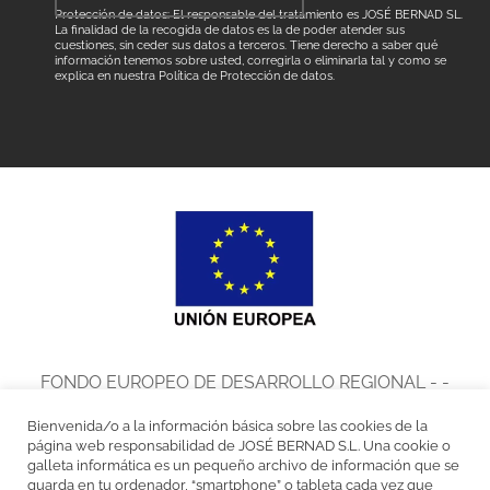
Protección de datos: El responsable del tratamiento es JOSÉ BERNAD SL.
La finalidad de la recogida de datos es la de poder atender sus
cuestiones, sin ceder sus datos a terceros. Tiene derecho a saber qué
información tenemos sobre usted, corregirla o eliminarla tal y como se
explica en nuestra
Política de Protección de datos
.
FONDO EUROPEO DE DESARROLLO REGIONAL - -
UNA MANERA DE HACER EUROPA
Bienvenida/o a la información básica sobre las cookies de la
José Bernad, S.L. en el marco del Programa de Iniciación a la
página web responsabilidad de JOSÉ BERNAD S.L. Una cookie o
galleta informática es un pequeño archivo de información que se
Exportación ICEX Next, ha contado con el apoyo de ICEX y con la
guarda en tu ordenador, “smartphone” o tableta cada vez que