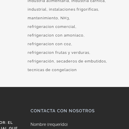
industria alimentaria
industria cárnica
industrial
instalaciones frigorificas
mantenimiento
NH3
refrigeracion comercial
refrigeracion con amoniaco
refrigeracion con co2
refrigeracion frutas y verduras
refrigeración
secaderos de embutidos
tecnicas de congelacion
CONTACTA CON NOSOTROS
OR: EL
Nombre (requerido)
UAL QUE