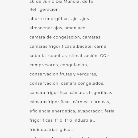
26 de Junio Día Mundial de la
Refrigeración
ahorro energético
ajo
ajos
almacenar ajos
amoniaco
camara de congelacion
camaras
camaras frigorificas albacete
carne
cebolla
cebollas
climatización
CO2
compresores
congelación
conservacion frutas y verduras
conservación
cámara congelados
cámara frigorífica
cámaras frigoríficas
cámarasfrigoríficas
cárnica
cárnicas
eficiencia energética
evaporador
feria
frigoríficas
frío
frío industrial
fríoindustrial
glicol