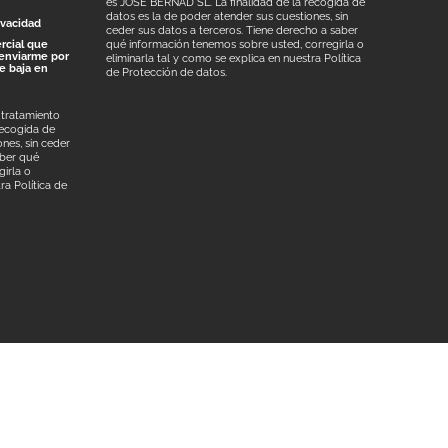
es JOSÉ BERNAD SL. La finalidad de la recogida de
datos es la de poder atender sus cuestiones, sin
ivacidad
ceder sus datos a terceros. Tiene derecho a saber
rcial que
qué información tenemos sobre usted, corregirla o
enviarme por
eliminarla tal y como se explica en nuestra
Política
de baja en
de Protección de datos
.
 tratamiento
recogida de
nes, sin ceder
aber qué
irla o
tra
Política de