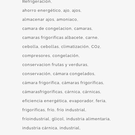
Refrigeración
ahorro energético
ajo
ajos
almacenar ajos
amoniaco
camara de congelacion
camaras
camaras frigorificas albacete
carne
cebolla
cebollas
climatización
CO2
compresores
congelación
conservacion frutas y verduras
conservación
cámara congelados
cámara frigorífica
cámaras frigoríficas
cámarasfrigoríficas
cárnica
cárnicas
eficiencia energética
evaporador
feria
frigoríficas
frío
frío industrial
fríoindustrial
glicol
industria alimentaria
industria cárnica
industrial