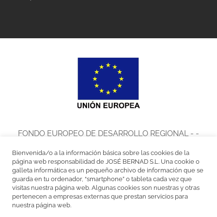
FONDO EUROPEO DE DESARROLLO REGIONAL - -
UNA MANERA DE HACER EUROPA
Bienvenida/o a la información básica sobre las cookies de la
José Bernad, S.L. en el marco del Programa de Iniciación a la
página web responsabilidad de JOSÉ BERNAD S.L. Una cookie o
galleta informática es un pequeño archivo de información que se
Exportación ICEX Next, ha contado con el apoyo de ICEX y con la
guarda en tu ordenador, “smartphone” o tableta cada vez que
visitas nuestra página web. Algunas cookies son nuestras y otras
cofinanciación del fondo europeo FEDER. La finalidad de este apoyo es
pertenecen a empresas externas que prestan servicios para
nuestra página web.
contribuir al desarrollo internacional de la empresa y de su entorno