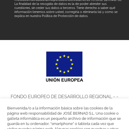
La finalidad de la recogida de datos es la de poder atender sus
cuestiones, sin ceder sus datos a terceros. Tiene derecho a saber qué
información tenemos sobre usted, corregirla o eliminarla tal y como se
explica en nuestra
Política de Protección de datos
.
FONDO EUROPEO DE DESARROLLO REGIONAL - -
UNA MANERA DE HACER EUROPA
Bienvenida/o a la información básica sobre las cookies de la
José Bernad, S.L. en el marco del Programa de Iniciación a la
página web responsabilidad de JOSÉ BERNAD S.L. Una cookie o
galleta informática es un pequeño archivo de información que se
Exportación ICEX Next, ha contado con el apoyo de ICEX y con la
guarda en tu ordenador, “smartphone” o tableta cada vez que
visitas nuestra página web. Algunas cookies son nuestras y otras