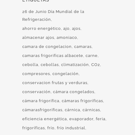
26 de Junio Día Mundial de la
Refrigeración
ahorro energético
ajo
ajos
almacenar ajos
amoniaco
camara de congelacion
camaras
camaras frigorificas albacete
carne
cebolla
cebollas
climatización
CO2
compresores
congelación
conservacion frutas y verduras
conservación
cámara congelados
cámara frigorífica
cámaras frigoríficas
cámarasfrigoríficas
cárnica
cárnicas
eficiencia energética
evaporador
feria
frigoríficas
frío
frío industrial