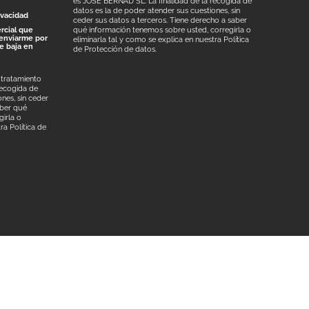
es JOSÉ BERNAD SL. La finalidad de la recogida de
datos es la de poder atender sus cuestiones, sin
ivacidad
ceder sus datos a terceros. Tiene derecho a saber
rcial que
qué información tenemos sobre usted, corregirla o
enviarme por
eliminarla tal y como se explica en nuestra
Política
de baja en
de Protección de datos
.
 tratamiento
recogida de
nes, sin ceder
aber qué
irla o
tra
Política de