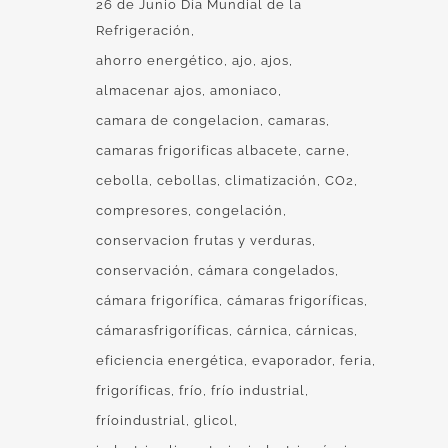
26 de Junio Día Mundial de la
Refrigeración
ahorro energético
ajo
ajos
almacenar ajos
amoniaco
camara de congelacion
camaras
camaras frigorificas albacete
carne
cebolla
cebollas
climatización
CO2
compresores
congelación
conservacion frutas y verduras
conservación
cámara congelados
cámara frigorífica
cámaras frigoríficas
cámarasfrigoríficas
cárnica
cárnicas
eficiencia energética
evaporador
feria
frigoríficas
frío
frío industrial
fríoindustrial
glicol