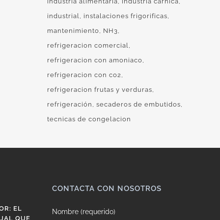
industria alimentaria
industria cárnica
industrial
instalaciones frigorificas
mantenimiento
NH3
refrigeracion comercial
refrigeracion con amoniaco
refrigeracion con co2
refrigeracion frutas y verduras
refrigeración
secaderos de embutidos
tecnicas de congelacion
CONTACTA CON NOSOTROS
OR: EL
Nombre (requerido)
UAL QUE