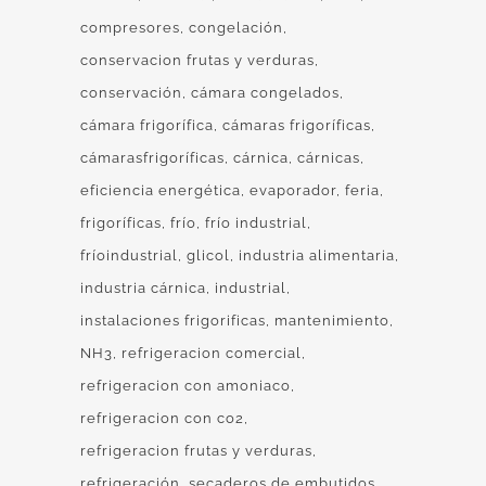
compresores
congelación
conservacion frutas y verduras
conservación
cámara congelados
cámara frigorífica
cámaras frigoríficas
cámarasfrigoríficas
cárnica
cárnicas
eficiencia energética
evaporador
feria
frigoríficas
frío
frío industrial
fríoindustrial
glicol
industria alimentaria
industria cárnica
industrial
instalaciones frigorificas
mantenimiento
NH3
refrigeracion comercial
refrigeracion con amoniaco
refrigeracion con co2
refrigeracion frutas y verduras
refrigeración
secaderos de embutidos