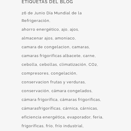
ETIQUETAS DEL BLOG
26 de Junio Día Mundial de la
Refrigeración
ahorro energético
ajo
ajos
almacenar ajos
amoniaco
camara de congelacion
camaras
camaras frigorificas albacete
carne
cebolla
cebollas
climatización
CO2
compresores
congelación
conservacion frutas y verduras
conservación
cámara congelados
cámara frigorífica
cámaras frigoríficas
cámarasfrigoríficas
cárnica
cárnicas
eficiencia energética
evaporador
feria
frigoríficas
frío
frío industrial