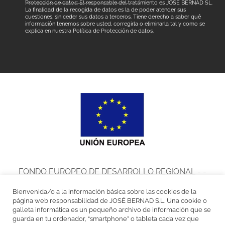
Protección de datos: El responsable del tratamiento es JOSÉ BERNAD SL.
La finalidad de la recogida de datos es la de poder atender sus
cuestiones, sin ceder sus datos a terceros. Tiene derecho a saber qué
información tenemos sobre usted, corregirla o eliminarla tal y como se
explica en nuestra
Política de Protección de datos
.
FONDO EUROPEO DE DESARROLLO REGIONAL - -
UNA MANERA DE HACER EUROPA
Bienvenida/o a la información básica sobre las cookies de la
José Bernad, S.L. en el marco del Programa de Iniciación a la
página web responsabilidad de JOSÉ BERNAD S.L. Una cookie o
galleta informática es un pequeño archivo de información que se
Exportación ICEX Next, ha contado con el apoyo de ICEX y con la
guarda en tu ordenador, “smartphone” o tableta cada vez que