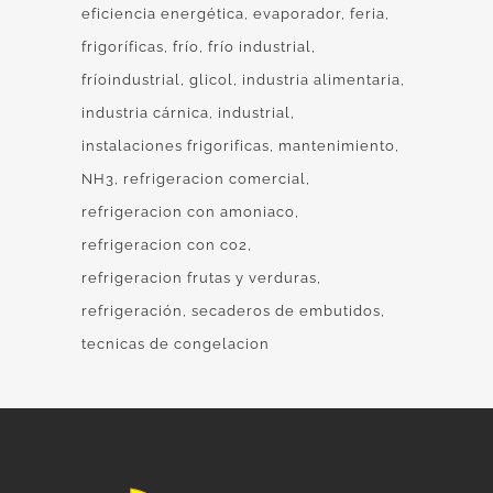
eficiencia energética
evaporador
feria
frigoríficas
frío
frío industrial
fríoindustrial
glicol
industria alimentaria
industria cárnica
industrial
instalaciones frigorificas
mantenimiento
NH3
refrigeracion comercial
refrigeracion con amoniaco
refrigeracion con co2
refrigeracion frutas y verduras
refrigeración
secaderos de embutidos
tecnicas de congelacion