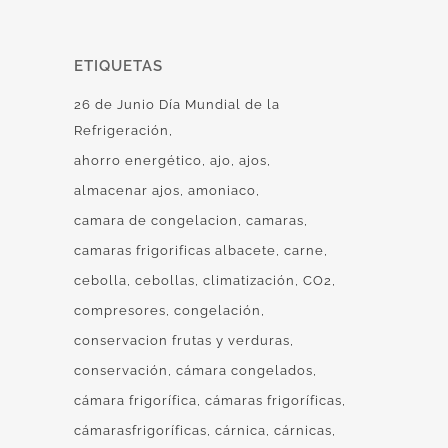
ETIQUETAS
26 de Junio Día Mundial de la
Refrigeración
ahorro energético
ajo
ajos
almacenar ajos
amoniaco
camara de congelacion
camaras
camaras frigorificas albacete
carne
cebolla
cebollas
climatización
CO2
compresores
congelación
conservacion frutas y verduras
conservación
cámara congelados
cámara frigorífica
cámaras frigoríficas
cámarasfrigoríficas
cárnica
cárnicas