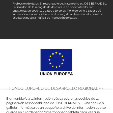
Protección de datos: El responsable del tratamiento es JOSÉ BERNAD SL.
La finalidad de la recogida de datos es la de poder atender sus
cuestiones, sin ceder sus datos a terceros. Tiene derecho a saber qué
información tenemos sobre usted, corregirla o eliminarla tal y como se
explica en nuestra
Política de Protección de datos
.
FONDO EUROPEO DE DESARROLLO REGIONAL - -
UNA MANERA DE HACER EUROPA
Bienvenida/o a la información básica sobre las cookies de la
José Bernad, S.L. en el marco del Programa de Iniciación a la
página web responsabilidad de JOSÉ BERNAD S.L. Una cookie o
galleta informática es un pequeño archivo de información que se
Exportación ICEX Next, ha contado con el apoyo de ICEX y con la
guarda en tu ordenador, “smartphone” o tableta cada vez que