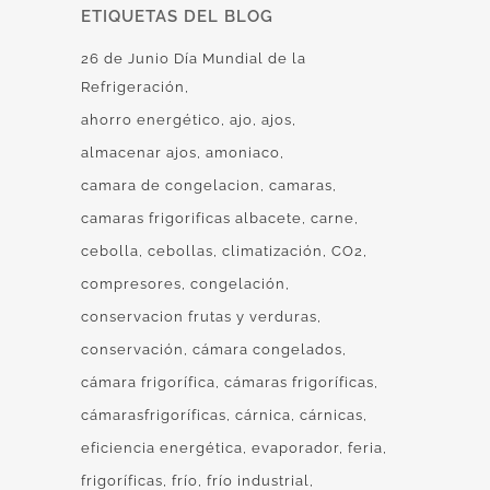
ETIQUETAS DEL BLOG
26 de Junio Día Mundial de la
Refrigeración
ahorro energético
ajo
ajos
almacenar ajos
amoniaco
camara de congelacion
camaras
camaras frigorificas albacete
carne
cebolla
cebollas
climatización
CO2
compresores
congelación
conservacion frutas y verduras
conservación
cámara congelados
cámara frigorífica
cámaras frigoríficas
cámarasfrigoríficas
cárnica
cárnicas
eficiencia energética
evaporador
feria
frigoríficas
frío
frío industrial