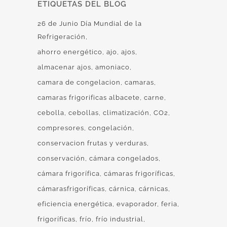
ETIQUETAS DEL BLOG
26 de Junio Día Mundial de la
Refrigeración
ahorro energético
ajo
ajos
almacenar ajos
amoniaco
camara de congelacion
camaras
camaras frigorificas albacete
carne
cebolla
cebollas
climatización
CO2
compresores
congelación
conservacion frutas y verduras
conservación
cámara congelados
cámara frigorífica
cámaras frigoríficas
cámarasfrigoríficas
cárnica
cárnicas
eficiencia energética
evaporador
feria
frigoríficas
frío
frío industrial