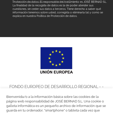
Protección de datos: El responsable del tratamiento es JOSÉ BERNAD SL.
La finalidad de la recogida de datos es la de poder atender sus
cuestiones, sin ceder sus datos a terceros. Tiene derecho a saber qué
información tenemos sobre usted, corregirla o eliminarla tal y como se
explica en nuestra
Política de Protección de datos
.
FONDO EUROPEO DE DESARROLLO REGIONAL - -
UNA MANERA DE HACER EUROPA
Bienvenida/o a la información básica sobre las cookies de la
José Bernad, S.L. en el marco del Programa de Iniciación a la
página web responsabilidad de JOSÉ BERNAD S.L. Una cookie o
galleta informática es un pequeño archivo de información que se
Exportación ICEX Next, ha contado con el apoyo de ICEX y con la
guarda en tu ordenador, “smartphone” o tableta cada vez que