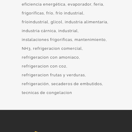
eficiencia energética
evaporador
feria
frigoríficas
frío
frío industrial
fríoindustrial
glicol
industria alimentaria
industria cárnica
industrial
instalaciones frigorificas
mantenimiento
NH3
refrigeracion comercial
refrigeracion con amoniaco
refrigeracion con co2
refrigeracion frutas y verduras
refrigeración
secaderos de embutidos
tecnicas de congelacion