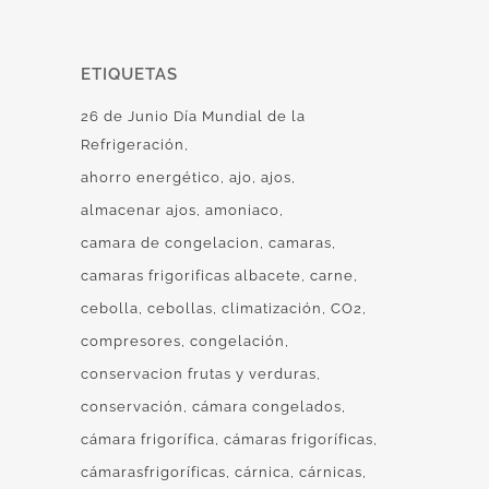
ETIQUETAS
26 de Junio Día Mundial de la
Refrigeración
ahorro energético
ajo
ajos
almacenar ajos
amoniaco
camara de congelacion
camaras
camaras frigorificas albacete
carne
cebolla
cebollas
climatización
CO2
compresores
congelación
conservacion frutas y verduras
conservación
cámara congelados
cámara frigorífica
cámaras frigoríficas
cámarasfrigoríficas
cárnica
cárnicas