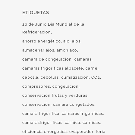
ETIQUETAS
26 de Junio Día Mundial de la
Refrigeración
ahorro energético
ajo
ajos
almacenar ajos
amoniaco
camara de congelacion
camaras
camaras frigorificas albacete
carne
cebolla
cebollas
climatización
CO2
compresores
congelación
conservacion frutas y verduras
conservación
cámara congelados
cámara frigorífica
cámaras frigoríficas
cámarasfrigoríficas
cárnica
cárnicas
eficiencia energética
evaporador
feria