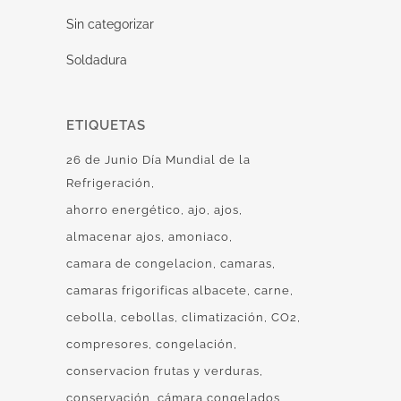
Sin categorizar
Soldadura
ETIQUETAS
26 de Junio Día Mundial de la
Refrigeración
ahorro energético
ajo
ajos
almacenar ajos
amoniaco
camara de congelacion
camaras
camaras frigorificas albacete
carne
cebolla
cebollas
climatización
CO2
compresores
congelación
conservacion frutas y verduras
conservación
cámara congelados