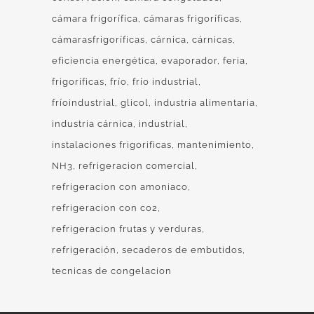
cámara frigorífica
cámaras frigoríficas
cámarasfrigoríficas
cárnica
cárnicas
eficiencia energética
evaporador
feria
frigoríficas
frío
frío industrial
fríoindustrial
glicol
industria alimentaria
industria cárnica
industrial
instalaciones frigorificas
mantenimiento
NH3
refrigeracion comercial
refrigeracion con amoniaco
refrigeracion con co2
refrigeracion frutas y verduras
refrigeración
secaderos de embutidos
tecnicas de congelacion